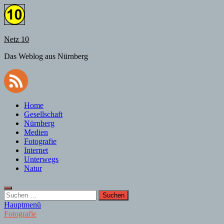
Zum
Inhalt
springen
Netz 10
Das Weblog aus Nürnberg
Home
Gesellschaft
Nürnberg
Medien
Fotografie
Internet
Unterwegs
Natur
Suchen
nach:
Hauptmenü
Fotografie