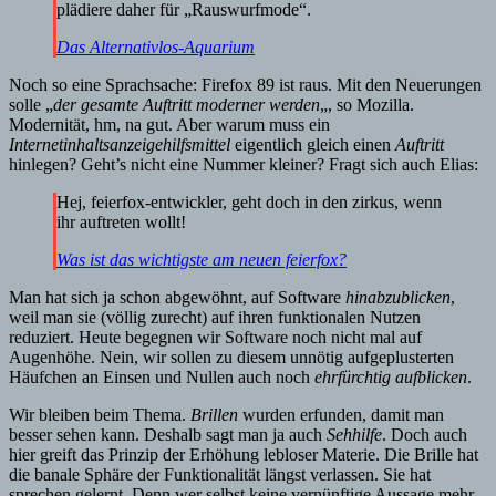
plädiere daher für „Rauswurfmode“.
Das Alternativlos-Aquarium
Noch so eine Sprachsache: Firefox 89 ist raus. Mit den Neuerungen
solle „
der gesamte Auftritt moderner werden
„, so Mozilla.
Modernität, hm, na gut. Aber warum muss ein
Internetinhaltsanzeigehilfsmittel
eigentlich gleich einen
Auftritt
hinlegen? Geht’s nicht eine Nummer kleiner? Fragt sich auch Elias:
Hej, feierfox-entwickler, geht doch in den zirkus, wenn
ihr auftreten wollt!
Was ist das wichtigste am neuen feierfox?
Man hat sich ja schon abgewöhnt, auf Software
hinabzublicken
,
weil man sie (völlig zurecht) auf ihren funktionalen Nutzen
reduziert. Heute begegnen wir Software noch nicht mal auf
Augenhöhe. Nein, wir sollen zu diesem unnötig aufgeplusterten
Häufchen an Einsen und Nullen auch noch
ehrfürchtig aufblicken
.
Wir bleiben beim Thema.
Brillen
wurden erfunden, damit man
besser sehen kann. Deshalb sagt man ja auch
Sehhilfe
. Doch auch
hier greift das Prinzip der Erhöhung lebloser Materie. Die Brille hat
die banale Sphäre der Funktionalität längst verlassen. Sie hat
sprechen gelernt. Denn wer selbst keine vernünftige Aussage mehr