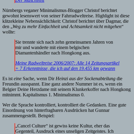
Der Maschinist
Nürnbergs veganer Minimalismus-Blogger Christof berichtet
gewohnt lesenswert von seiner Fahrradweltreise. Highlight ist diese
klitzekleine Nebensächlichkeit: Christof berichtet über Dagmar, die
den „
Weg zu mehr Einfachheit und Achtsamkeit nicht mitgehen
“
wollte:
Sie trennte sich nach zehn gemeinsamen Jahren von
mir und wanderte mit einem belgischen
Diamantenhändler nach Hongkong aus.
Meine Radweltreise 2006/2007: Alle 14 Zeitungsartikel
+ 7 Erkenntnisse, die ich auf den 19.455 km gewann
Es ist
eine
Sache, wenn Dir
Heinzi aus der Sockenabteilung
die
Freundin ausspannt. Eine ganz andere Nummer ist es, wenn ein
Belgier Deine Herzdame mit seinem Klunkerkoffer nach Hongkong
mitnimmt. Kapitalismus 1. Minimalismus 0.
Wer die Sprache kontrolliert, kontrolliert die Gedanken. Eine gute
Einordnung von hinterfragbaren Ausdrücken hat Gunnar
zusammengestellt. Beispiel:
„Cancel Culture“ ist gewiss keine Kultur, eher das
Gegenteil, Ausdruck eines unseligen Zeitgeistes. Ich