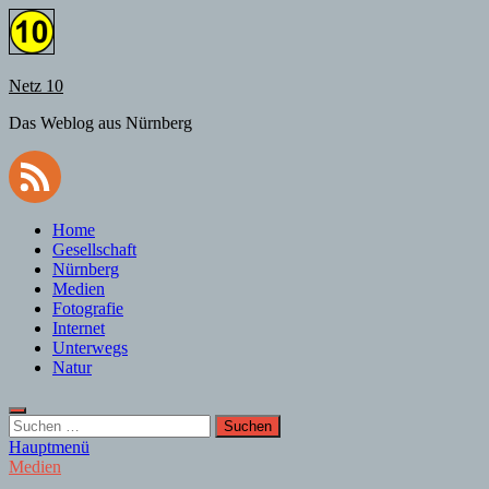
Zum
Inhalt
springen
Netz 10
Das Weblog aus Nürnberg
Home
Gesellschaft
Nürnberg
Medien
Fotografie
Internet
Unterwegs
Natur
Suchen
nach:
Hauptmenü
Medien