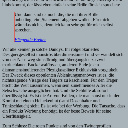
hinbekommt, der lässt eben einfach seine Brille für sich sprechen:
Und dann sind da noch die, die mit ihrer Brille
unbedingt ein ‚Statement‘ abgeben wollen. Für mich
wäre das nichts, denn ich kann sehr gut für mich selbst
sprechen.
Fliegende Bretter
Wir alle kennen ja solche Dandys. Ihr rotgelbkariertes
Designergestell ist monströs überdimensioniert und verwandelt sich
von der Nase weg sinusförmig und übergangslos zu zwei
marineblauen Buckelwalflossen, an deren Ende je ein
diamantensimulierender Plexiglassplitter Exklusivität vorgaukelt.
Der Zweck dieses oppulenten Ablenkungsmanövers ist es, die
nichtssagende Visage des Trägers zu kaschieren. Für den Träger
bricht die Welt zusammen, wenn sein zunehmendes Alter die
Sehschwäche ausgeglichen hat. Und die Sehhilfe ab sofort
überflüssig ist. Es ist die Art von Brillen, die man sonst nur in der
Kombi mit einem Heinekenhut (samt Dosenhalter und
Trinkschlauch) sieht. Es ist wie bei der Werbung: Die Tatsache, dass
ein Produkt Werbung benötigt, ist der beste Beweis für seine
Überflüssigkeit.
Zum Schluss: Die roten Punkte sind von den Twitterprofilen