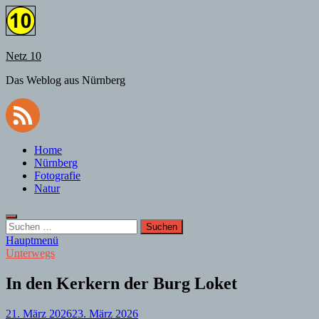
Zum
Inhalt
springen
Netz 10
Das Weblog aus Nürnberg
Home
Nürnberg
Fotografie
Natur
Suchen
nach:
Hauptmenü
Unterwegs
In den Kerkern der Burg Loket
21. März 2026
23. März 2026