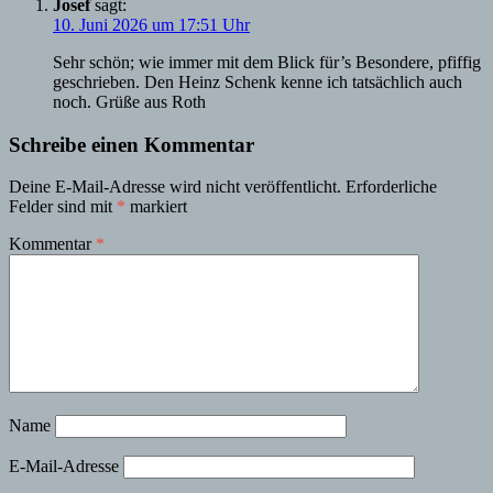
Josef
sagt:
10. Juni 2026 um 17:51 Uhr
Sehr schön; wie immer mit dem Blick für’s Besondere, pfiffig
geschrieben. Den Heinz Schenk kenne ich tatsächlich auch
noch. Grüße aus Roth
Schreibe einen Kommentar
Deine E-Mail-Adresse wird nicht veröffentlicht.
Erforderliche
Felder sind mit
*
markiert
Kommentar
*
Name
E-Mail-Adresse