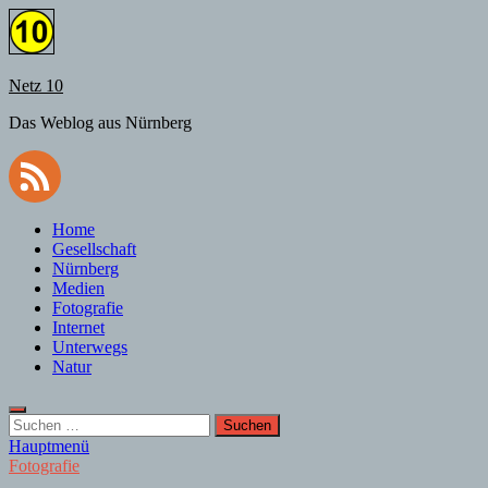
Zum
Inhalt
springen
Netz 10
Das Weblog aus Nürnberg
Home
Gesellschaft
Nürnberg
Medien
Fotografie
Internet
Unterwegs
Natur
Suchen
nach:
Hauptmenü
Fotografie