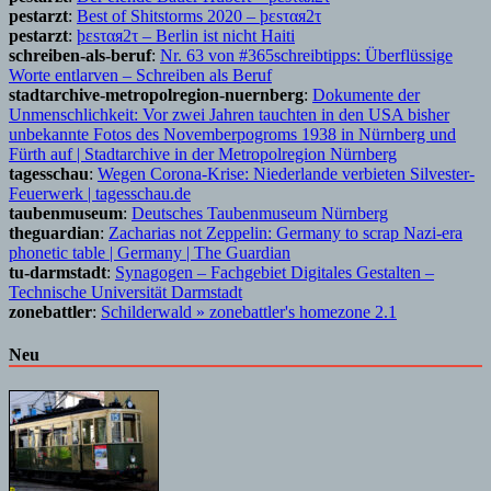
pestarzt
:
Best of Shitstorms 2020 – þεsταя2τ
pestarzt
:
þεsταя2τ – Berlin ist nicht Haiti
schreiben-als-beruf
:
Nr. 63 von #365schreibtipps: Überflüssige
Worte entlarven – Schreiben als Beruf
stadtarchive-metropolregion-nuernberg
:
Dokumente der
Unmenschlichkeit: Vor zwei Jahren tauchten in den USA bisher
unbekannte Fotos des Novemberpogroms 1938 in Nürnberg und
Fürth auf | Stadtarchive in der Metropolregion Nürnberg
tagesschau
:
Wegen Corona-Krise: Niederlande verbieten Silvester-
Feuerwerk | tagesschau.de
taubenmuseum
:
Deutsches Taubenmuseum Nürnberg
theguardian
:
Zacharias not Zeppelin: Germany to scrap Nazi-era
phonetic table | Germany | The Guardian
tu-darmstadt
:
Synagogen – Fachgebiet Digitales Gestalten –
Technische Universität Darmstadt
zonebattler
:
Schilderwald » zonebattler's homezone 2.1
Neu