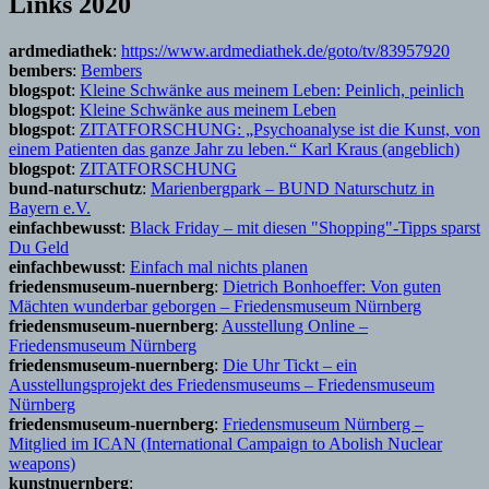
Links 2020
ardmediathek
:
https://www.ardmediathek.de/goto/tv/83957920
bembers
:
Bembers
blogspot
:
Kleine Schwänke aus meinem Leben: Peinlich, peinlich
blogspot
:
Kleine Schwänke aus meinem Leben
blogspot
:
ZITATFORSCHUNG: „Psychoanalyse ist die Kunst, von
einem Patienten das ganze Jahr zu leben.“ Karl Kraus (angeblich)
blogspot
:
ZITATFORSCHUNG
bund-naturschutz
:
Marienbergpark – BUND Naturschutz in
Bayern e.V.
einfachbewusst
:
Black Friday – mit diesen "Shopping"-Tipps sparst
Du Geld
einfachbewusst
:
Einfach mal nichts planen
friedensmuseum-nuernberg
:
Dietrich Bonhoeffer: Von guten
Mächten wunderbar geborgen – Friedensmuseum Nürnberg
friedensmuseum-nuernberg
:
Ausstellung Online –
Friedensmuseum Nürnberg
friedensmuseum-nuernberg
:
Die Uhr Tickt – ein
Ausstellungsprojekt des Friedensmuseums – Friedensmuseum
Nürnberg
friedensmuseum-nuernberg
:
Friedensmuseum Nürnberg –
Mitglied im ICAN (International Campaign to Abolish Nuclear
weapons)
kunstnuernberg
: