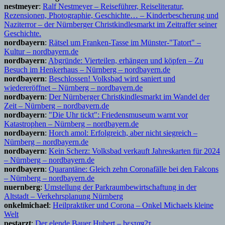
nestmeyer
:
Ralf Nestmeyer – Reiseführer, Reiseliteratur,
Rezensionen, Photographie, Geschichte… – Kinderbescherung und
Naziterror – der Nürnberger Christkindlesmarkt im Zeitraffer seiner
Geschichte.
nordbayern
:
Rätsel um Franken-Tasse im Münster-"Tatort" –
Kultur – nordbayern.de
nordbayern
:
Abgründe: Vierteilen, erhängen und köpfen – Zu
Besuch im Henkerhaus – Nürnberg – nordbayern.de
nordbayern
:
Beschlossen! Volksbad wird saniert und
wiedereröffnet – Nürnberg – nordbayern.de
nordbayern
:
Der Nürnberger Christkindlesmarkt im Wandel der
Zeit – Nürnberg – nordbayern.de
nordbayern
:
"Die Uhr tickt": Friedensmuseum warnt vor
Katastrophen – Nürnberg – nordbayern.de
nordbayern
:
Horch amol: Erfolgreich, aber nicht siegreich –
Nürnberg – nordbayern.de
nordbayern
:
Kein Scherz: Volksbad verkauft Jahreskarten für 2024
– Nürnberg – nordbayern.de
nordbayern
:
Quarantäne: Gleich zehn Coronafälle bei den Falcons
– Nürnberg – nordbayern.de
nuernberg
:
Umstellung der Parkraumbewirtschaftung in der
Altstadt – Verkehrsplanung Nürnberg
onkelmichael
:
Heilpraktiker und Corona – Onkel Michaels kleine
Welt
pestarzt
:
Der elende Bauer Hubert – þεsταя2τ