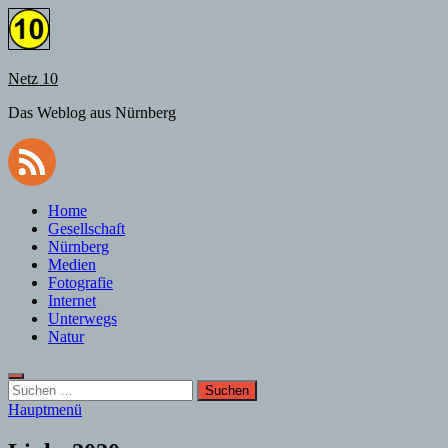
Zum
Inhalt
springen
Netz 10
Das Weblog aus Nürnberg
Home
Gesellschaft
Nürnberg
Medien
Fotografie
Internet
Unterwegs
Natur
Suchen
nach:
Hauptmenü