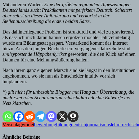
Mit anderen Worten:
Eine der größten regionalen Tageszeitungen
Deutschlands sucht Praktikanten mit perfektem Deutsch. Scheitert
aber selbst an dieser Anforderung und verkorkst in der
Stellenausschreibung die ersten beiden Sätze.
Das dahinterliegende Problem ist strukturell und viel zu gravierend,
als dass ich mich daran hämisch ergötzen möchte. Jahrzehntelang
wurde am Bildungsetat gespart. Verstärkend kommt das Internet
hinzu. Aus den jungen Bücherlesern vergangener Jahrzehnte sind
smileypostende Häppchenlyriker
geworden, die den Klick auf einen
Daumen für eine Meinungsäußerung halten.
Nach ihrem ganz eigenen Marsch sind sie längst in den Institutionen
angekommen, wo sie nun als Entscheider intuitiv vor sich
hinplaudern.
*)
gilt nicht für unbezahlte Blogger mit Hang zur Übertreibung, die
nach zwei roten Schanzenbräu schlechtdurchdachte Entwürfe ins
Netz klatschen.
Verschlagwortet
bewerbung
bildung
deutsch
journalismus
lehrer
rechtsch
Ähnliche Beiträge