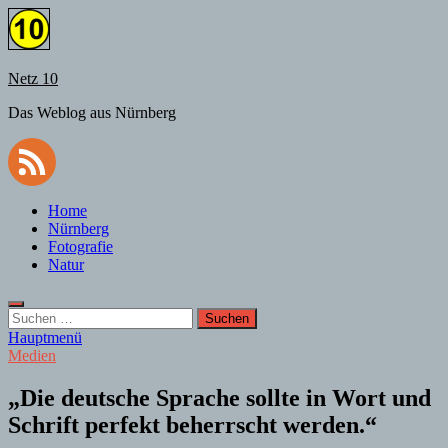
Zum
Inhalt
springen
Netz 10
Das Weblog aus Nürnberg
Home
Nürnberg
Fotografie
Natur
Suchen
nach:
Hauptmenü
Medien
„Die deutsche Sprache sollte in Wort und
Schrift perfekt beherrscht werden.“