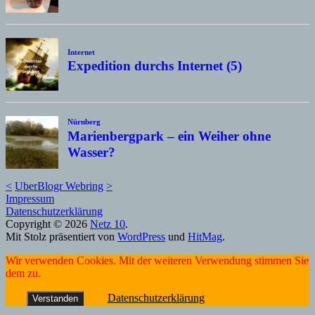
Internet
Expedition durchs Internet (5)
Nürnberg
Marienbergpark – ein Weiher ohne
Wasser?
<
UberBlogr Webring
>
Impressum
Datenschutzerklärung
Copyright © 2026
Netz 10
.
Mit Stolz präsentiert von
WordPress
und
HitMag
.
Wir verwenden Cookies. Mit der weiteren Verwendung stimmen Sie
dem zu.
Datenschutzerklärung
Verstanden