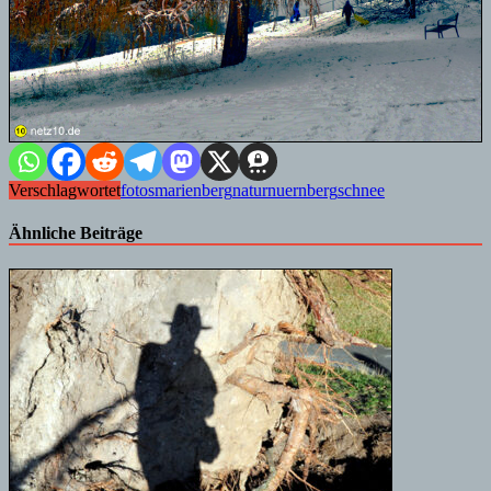
Verschlagwortet
fotos
marienberg
natur
nuernberg
schnee
Ähnliche Beiträge