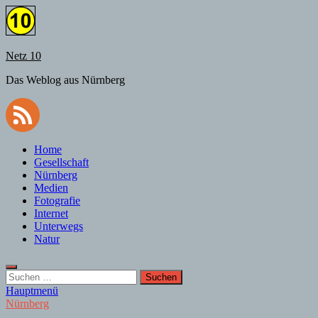
Zum
Inhalt
springen
Netz 10
Das Weblog aus Nürnberg
Home
Gesellschaft
Nürnberg
Medien
Fotografie
Internet
Unterwegs
Natur
Suchen
nach:
Hauptmenü
Nürnberg